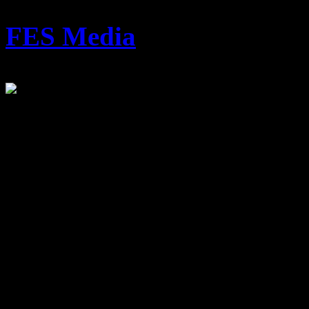
FES Media
FES Film Entertainment Sy
ein Multi-Tool System für 
Postproduktion von 2D und 
MISTIKA Systeme werden w
Asien und Ozeanien für di
Postproduktion benutzt. M