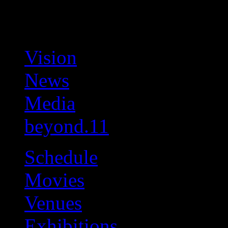
Vision
News
Media
beyond.11
Schedule
Movies
Venues
Exhibitions