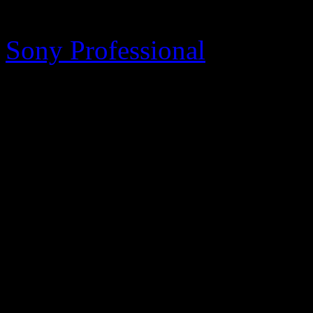
Sony Professional
Sony Professional, ein Ges
gehört zu den weltweit führ
Verfahren. Als Spezialist f
optische Speicherlösungen b
Produkte, Services und Sup
Broadcast & Professional A
Netzwerkbasierte Videoüb
Public Displays sowie Digit