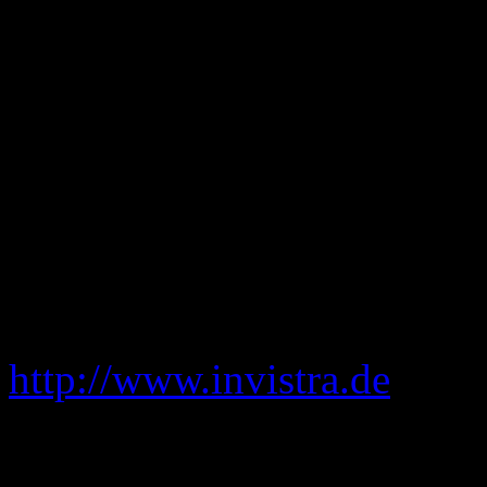
Produktionen. Unsere Erfah
Liveaufnahmen über die Ab
Präsentationstechniken. Mit
entwickeln wir stereoskopi
zum Beispiel den Multiplex
Software, mit der 3D Filme
Qualität angesehen werden
http://www.invistra.de