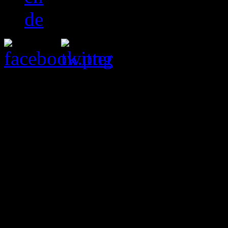
de
3D-EXPO
3D-EXPO
Die 3D-Expo präsentiert im
Gestaltung Karlruhe die im